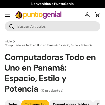
Bienvenidos a PuntoGenial
Ir al contenido
Iniciar ses
Carr
Buscar
Buscar
Inicio
Computadoras Todo en Uno en Panamá: Espacio, Estilo y Potencia
Computadoras Todo en
Uno en Panamá:
Espacio, Estilo y
Potencia
(0 productos)
Todos
Todo-en-Uno
Computadores de Mesa
Portá