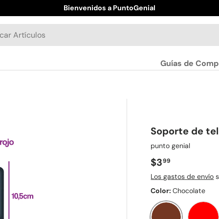
Bienvenidos a PuntoGenial
Guías de Comp
Soporte de te
punto genial
Precio normal
$3
99
Los gastos de envío
s
Color:
Chocolate