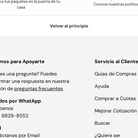
s tus paquetes en la puerta de tu
Conoce nuestras polític
casa
Volver al principio
mos para Apoyarte
Servicio al Client
nes una pregunta? Puedes
Guias de Compras
ntrar una respuesta en nuestra
Ayuda
ión de
preguntas frecuentes
.
Comprar a Cuotas
dos por WhatApp
íbenos
Mejorar Cotización
 6829-8552
Buscar
l
áctanos por Email
¿Quiere ser